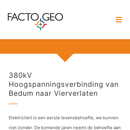
Ga
naar
Togg
inhoud
Navi
HOME
OVER FACTO GEO
380kV
DIENSTEN
Hoogspanningsverbinding van
Bedum naar Vierverlaten
PROJECTEN
CONTACT
Elektriciteit is een eerste levensbehoefte, we kunnen
VACATURES
niet zonder. De komende jaren neemt de behoefte aan