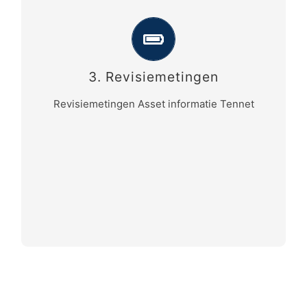
De meetresultaten zijn gebruikt om
aantoonbaar te voldoen aan de
producteisen zoals in het
3. Revisiemetingen
kwaliteitsmanagementsysteem zijn
Revisiemetingen Asset informatie Tennet
opgenomen.
Daarnaast heeft FACTO GEO de assetdata
opgewerkt en conform het Meetbestek
Tennet TSO geleverd.