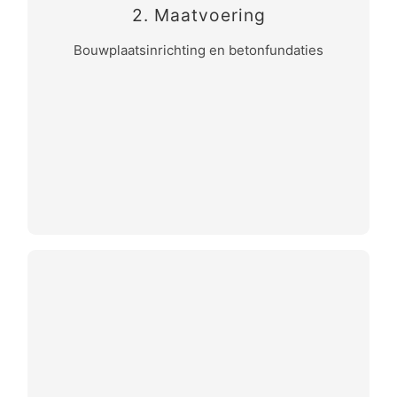
Maatvoeren en het realtime monitoren van
2. Maatvoering
zo’n 104 betonfundaties variërend van
Bouwplaatsinrichting en betonfundaties
omvang met daaronder tussen de 40 en 70
heipalen.
Teamwork tussen BAM, MAMMOET en
FACTO GEO tijdens het plaatsen van de
vele ankerkooien die tot wel 16 ton wegen.
Onze maatvoerders hebben de nieuw
gerealiseerde objecten eenmalig
ingemeten en meervoudig gebruikt.