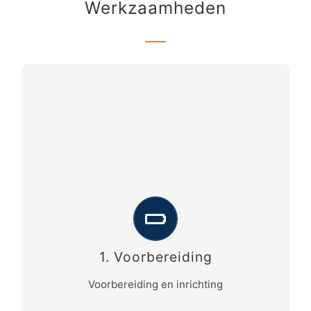
Werkzaamheden
Opstellen van een deelkwaliteitsplan (DKP)
maatvoeren.
Uitvoeringstechnische voorbereiding en
engineering fase 2: “Aangepast bouwen 12
mastlocaties”
1. Voorbereiding
Uitvoeren nulinspectie met LIDAR en
orthomosaicfoto’s.
Voorbereiding en inrichting
Met zusterbedrijf 06-GPS beschikt FACTO