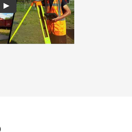
Play
O