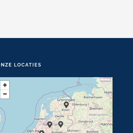
ONZE
LOCATIES
+
−