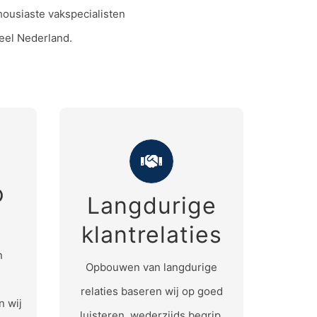
ousiaste vakspecialisten
eel Nederland.
p
Langdurige
aat
Langdurige
klantrelaties
klantrelaties
n
Wij zijn pas tevreden als u dat
g met
Opbouwen van langdurige
bent.
n.
relaties baseren wij op goed
n wij
luisteren, wederzijds begrip,