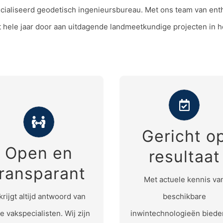
ialiseerd geodetisch ingenieursbureau. Met ons team van enth
t hele jaar door aan uitdagende landmeetkundige projecten in h
Gericht o
Gericht op result
Open en
resultaat
en en transparant
Wij werken aan een
transparant
eet vooraf waar u aan toe
Met actuele kennis va
kostenefficiënte oplossin
bent.
krijgt altijd antwoord van
beschikbare
marktconforme tarieve
e vakspecialisten. Wij zijn
inwintechnologieën biede