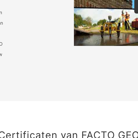
n
an
e
TO
w
Certificaten van FACTO GE