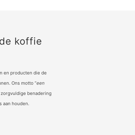
de koffie
en en producten die de
eunen.
Ons motto “
een
e zorgvuldige benadering
s aan houden.