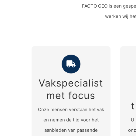
FACTO GEO is een gespec
werken wij he
Vakspecialist
Vakspecialist met
focus
met focus
Op
Het begrijpen van de vraag
U w
Onze mensen verstaan het vak
achter uw vraag maakt de
en nemen de tijd voor het
U 
wederzijdse verwachtingen
aanbieden van passende
onz
waar.