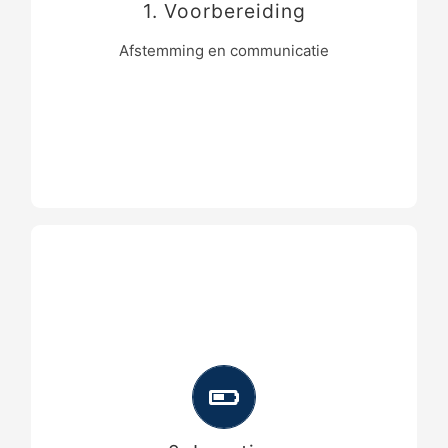
1. Voorbereiding
GPS of tachymeter;
Afstemming en communicatie
De hoekpunten worden gemarkeerd met
piketten en/of ijzeren buizen.
Voorafgaand aan de inmeting kunnen wij
optioneel de nieuwe grenzen aanwijzen
aan u of de toekomstige eigenaren;