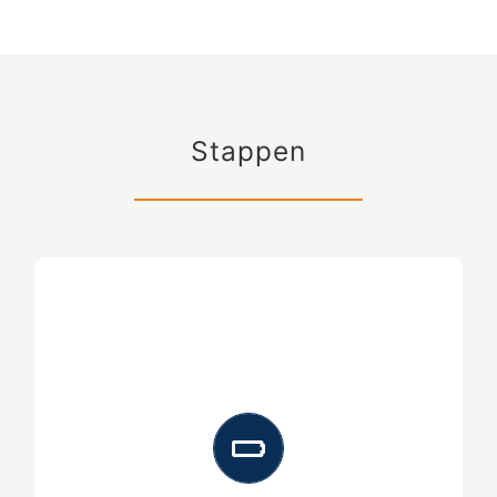
Stappen
Het maken van het uitzetbestand o.b.v.
aangeleverd coördinatenbestand of een
kavelplan in een CAD- of GIS-formaat;
Het uitzetten van de perceelsgrenzen met