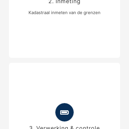
2. Inmeting
Het inmeten van de nieuwe grenzen en de
nabijgelegen topografie volgens de eisen
Kadastraal inmeten van de grenzen
van het Kadaster.
Het berekenen en verwerken van de
meetgegevens;
Vervaardigen van de kadastrale
meetschets;
De meetgegevens worden ter controle
3. Verwerking & controle
aangeboden aan u;