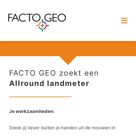
Ga
naar
Togg
inhoud
Navi
HOME
OVER FACTO GEO
FACTO GEO zoekt een
DIENSTEN
Allround landmeter
PROJECTEN
Je werkzaamheden:
CONTACT
Steek jij liever buiten je handen uit de mouwen in
VACATURES