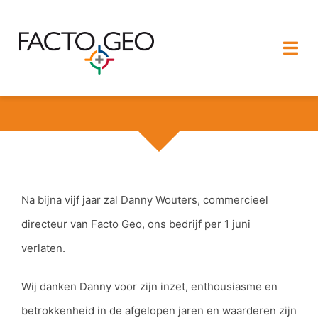
Ga
naar
Togg
inhoud
Navi
HOME
OVER FACTO GEO
DIENSTEN
Na bijna vijf jaar zal Danny Wouters, commercieel
directeur van Facto Geo, ons bedrijf per 1 juni
PROJECTEN
verlaten.
CONTACT
Wij danken Danny voor zijn inzet, enthousiasme en
VACATURES
betrokkenheid in de afgelopen jaren en waarderen zijn